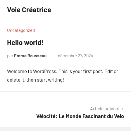
Aller
Voie Créatrice
au
contenu
Uncategorized
Hello world!
par
Emma Rousseau
décembre 27, 2024
1
commentaire
Welcome to WordPress. This is your first post. Edit or
delete it, then start writing!
Navigation
Article suivant
Vélocité: Le Monde Fascinant du Velo
de