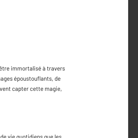
’être immortalisé à travers
ysages époustouflants, de
avent capter cette magie,
e vie quotidiens que les