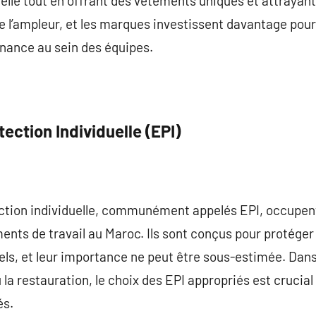
suelle tout en offrant des vêtements uniques et attrayan
 de l’ampleur, et les marques investissent davantage po
enance au sein des équipes.
ction Individuelle (EPI)
tion individuelle, communément appelés EPI, occupent
nts de travail au Maroc. Ils sont conçus pour protéger l
els, et leur importance ne peut être sous-estimée. Dans
u la restauration, le choix des EPI appropriés est crucial
és.