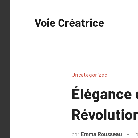
Aller
au
Voie Créatrice
contenu
Uncategorized
Élégance e
Révolutio
par
Emma Rousseau
j