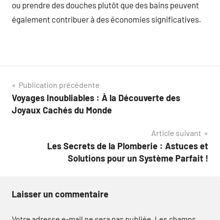
ou prendre des douches plutôt que des bains peuvent
également contribuer à des économies significatives.
Navigation
Publication précédente
Voyages Inoubliables : À la Découverte des
de
Joyaux Cachés du Monde
l’article
Article suivant
Les Secrets de la Plomberie : Astuces et
Solutions pour un Système Parfait !
Laisser un commentaire
Votre adresse e-mail ne sera pas publiée.
Les champs