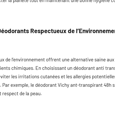
ter la planète tout en maintenant une bonne hygiène co
Déodorants Respectueux de l’Environneme
 de l’environnement offrent une alternative saine aux 
ents chimiques. En choisissant un déodorant anti transp
er les irritations cutanées et les allergies potentiell
 Par exemple, le déodorant Vichy ant-transpirant 48h s
et respect de la peau.