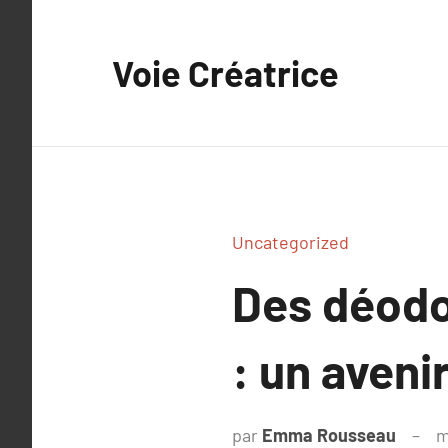
Aller
au
Voie Créatrice
contenu
Uncategorized
Des déodo
: un aveni
par
Emma Rousseau
m