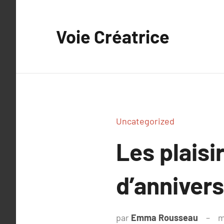
Aller
au
Voie Créatrice
contenu
Uncategorized
Les plaisi
d’annivers
par
Emma Rousseau
m