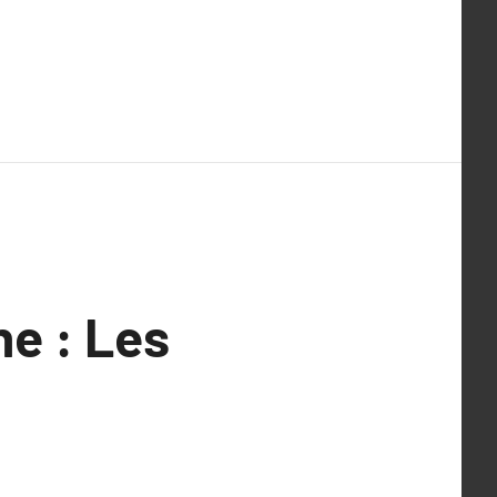
e : Les