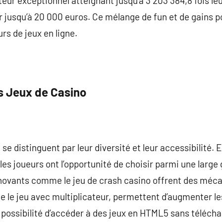
eur exceptionnel atteignant jusqu’à 3 203 384,8 fois le
r jusqu’à 20 000 euros. Ce mélange de fun et de gains po
rs de jeux en ligne.
s Jeux de Casino
 se distinguent par leur diversité et leur accessibilité.
, les joueurs ont l’opportunité de choisir parmi une lar
nnovants comme le jeu de crash casino offrent des méca
ue le jeu avec multiplicateur, permettent d’augmenter le
possibilité d’accéder à des jeux en HTML5 sans téléchar