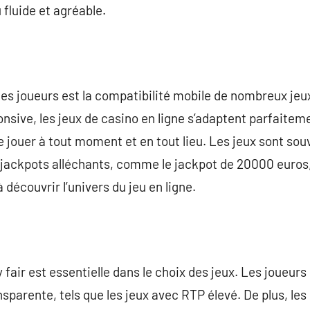
 fluide et agréable.
 les joueurs est la compatibilité mobile de nombreux jeu
onsive, les jeux de casino en ligne s’adaptent parfaitem
e jouer à tout moment et en tout lieu. Les jeux sont so
 jackpots alléchants, comme le jackpot de 20000 euros,
à découvrir l’univers du jeu en ligne.
y fair est essentielle dans le choix des jeux. Les joueur
ransparente, tels que les jeux avec RTP élevé. De plus, 