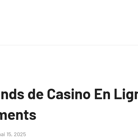
s de Casino En Lign
ments
ai 15, 2025
Aucun