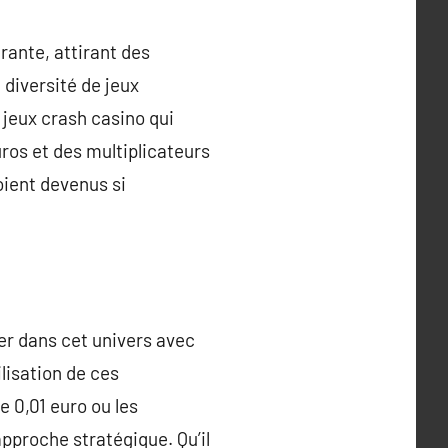
rante, attirant des
 diversité de jeux
jeux crash casino qui
ros et des multiplicateurs
oient devenus si
uer dans cet univers avec
lisation de ces
 0,01 euro ou les
proche stratégique. Qu’il