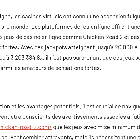
commentaire
ligne, les casinos virtuels ont connu une ascension fulgu
rs le monde. Les plateformes de jeu en ligne offrent une
 jeux de casino en ligne comme Chicken Road 2 et des 
fortes. Avec des jackpots atteignant jusqu’à 20 000 eu
u’à 3 203 384,8x, il n’est pas surprenant que ces jeux s
 parmi les amateurs de sensations fortes.
ion et les avantages potentiels, il est crucial de navig
ent être conscients des avertissements associés à l’uti
chicken-road-2.com/
que les jeux avec mise minimum de
euvent sembler attrayants, mais ils nécessitent une ap