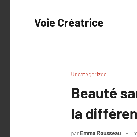
Aller
au
Voie Créatrice
contenu
Uncategorized
Beauté sa
la différe
par
Emma Rousseau
m