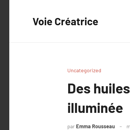
Aller
au
Voie Créatrice
contenu
Uncategorized
Des huiles
illuminée
par
Emma Rousseau
m