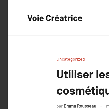
Aller
au
Voie Créatrice
contenu
Uncategorized
Utiliser l
cosmétiq
par
Emma Rousseau
m