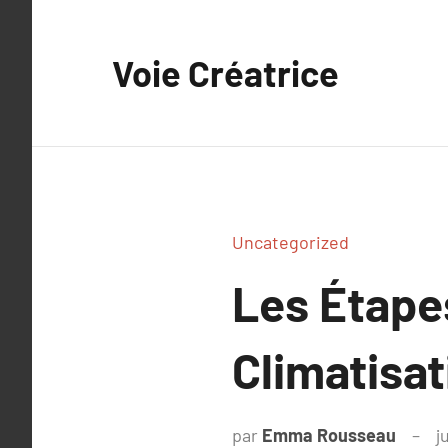
Aller
au
Voie Créatrice
contenu
Uncategorized
Les Étapes
Climatisa
par
Emma Rousseau
j