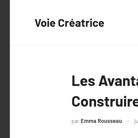
Aller
au
Voie Créatrice
contenu
Les Avant
Construir
par
Emma Rousseau
j