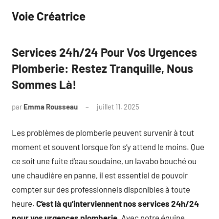
Aller
Voie Créatrice
au
contenu
Services 24h/24 Pour Vos Urgences
Plomberie: Restez Tranquille, Nous
Sommes Là!
par
Emma Rousseau
juillet 11, 2025
Aucun
commentaire
Les problèmes de plomberie peuvent survenir à tout
moment et souvent lorsque l’on s’y attend le moins. Que
ce soit une fuite d’eau soudaine, un lavabo bouché ou
une chaudière en panne, il est essentiel de pouvoir
compter sur des professionnels disponibles à toute
heure.
C’est là qu’interviennent nos services 24h/24
pour vos urgences plomberie
. Avec notre équipe