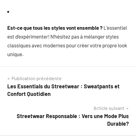
Est-ce que tous les styles vont ensemble ?
L’essentiel
est d’expérimenter! N’hésitez pas à mélanger styles
classiques avec modernes pour créer votre propre look
unique.
Navigation
Publication précédente
Les Essentials du Streetwear : Sweatpants et
de
Confort Quotidien
l’article
Article suivant
Streetwear Responsable : Vers une Mode Plus
Durable?