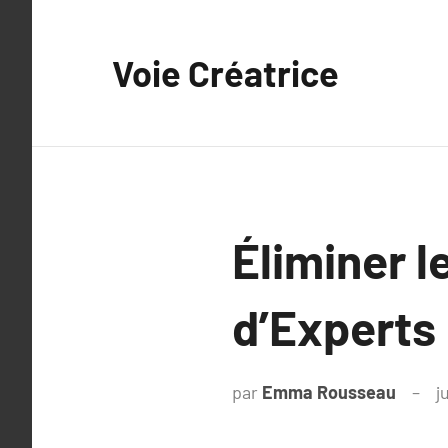
Aller
au
Voie Créatrice
contenu
Éliminer l
d’Experts 
par
Emma Rousseau
j