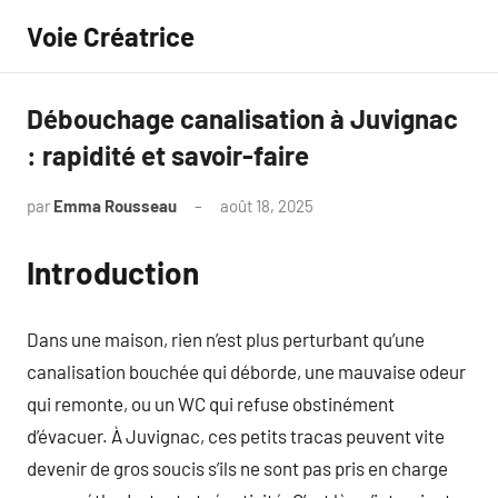
Aller
Voie Créatrice
au
contenu
Débouchage canalisation à Juvignac
: rapidité et savoir-faire
par
Emma Rousseau
août 18, 2025
Aucun
commentaire
Introduction
Dans une maison, rien n’est plus perturbant qu’une
canalisation bouchée qui déborde, une mauvaise odeur
qui remonte, ou un WC qui refuse obstinément
d’évacuer. À Juvignac, ces petits tracas peuvent vite
devenir de gros soucis s’ils ne sont pas pris en charge