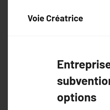
Aller
au
Voie Créatrice
contenu
Entrepris
subventio
options