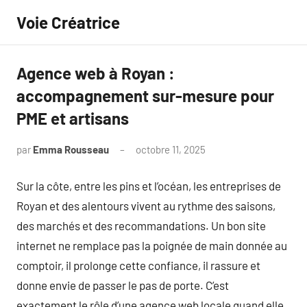
Aller
Voie Créatrice
au
contenu
Agence web à Royan :
accompagnement sur-mesure pour
PME et artisans
par
Emma Rousseau
octobre 11, 2025
Aucun
commentaire
Sur la côte, entre les pins et l’océan, les entreprises de
Royan et des alentours vivent au rythme des saisons,
des marchés et des recommandations. Un bon site
internet ne remplace pas la poignée de main donnée au
comptoir, il prolonge cette confiance, il rassure et
donne envie de passer le pas de porte. C’est
exactement le rôle d’une agence web locale quand elle