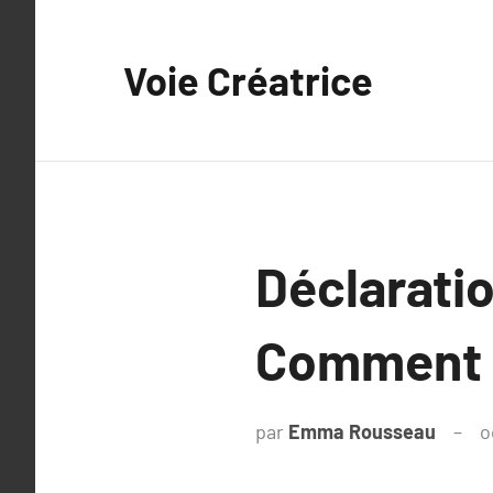
Aller
au
Voie Créatrice
contenu
Déclaratio
Comment f
par
Emma Rousseau
o