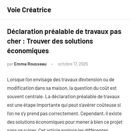
Aller
Voie Créatrice
au
contenu
Déclaration préalable de travaux pas
cher : Trouver des solutions
économiques
par
Emma Rousseau
octobre 17, 2025
Aucun
commentaire
Lorsque l’on envisage des travaux d’extension ou de
modification dans sa maison, la question du coût est
souvent centrale. La déclaration préalable de travaux
est une étape importante qui peut s’avérer coûteuse si
l’on ne s’y prend pas correctement. Cependant, il existe
des solutions économiques pour mener à bien ce projet
sans se ruiner. Cet article explore les différentes