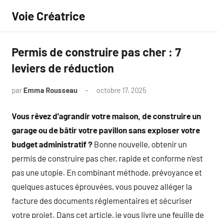
Aller
Voie Créatrice
au
contenu
Permis de construire pas cher : 7
leviers de réduction
par
Emma Rousseau
octobre 17, 2025
Aucun
commentaire
Vous rêvez d’agrandir votre maison, de construire un
garage ou de bâtir votre pavillon sans exploser votre
budget administratif ?
Bonne nouvelle, obtenir un
permis de construire pas cher, rapide et conforme n’est
pas une utopie. En combinant méthode, prévoyance et
quelques astuces éprouvées, vous pouvez alléger la
facture des documents réglementaires et sécuriser
votre projet. Dans cet article, je vous livre une feuille de