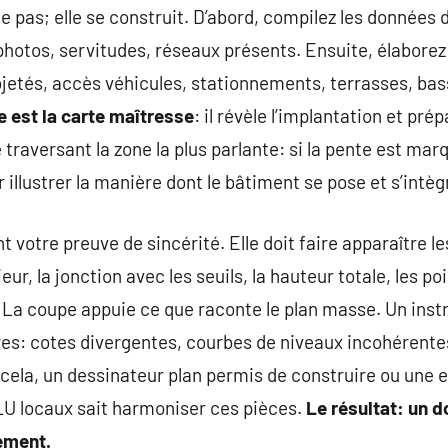
 pas; elle se construit. D’abord, compilez les données d
photos, servitudes, réseaux présents. Ensuite, élabore
jetés, accès véhicules, stationnements, terrasses, bass
 est la carte maîtresse
: il révèle l’implantation et pré
 traversant la zone la plus parlante: si la pente est ma
 illustrer la manière dont le bâtiment se pose et s’intèg
t votre preuve de sincérité. Elle doit faire apparaître le
ieur, la jonction avec les seuils, la hauteur totale, les po
. La coupe appuie ce que raconte le plan masse. Un ins
res: cotes divergentes, courbes de niveaux incohérentes,
r cela, un dessinateur plan permis de construire ou une 
LU locaux sait harmoniser ces pièces.
Le résultat: un do
ement.