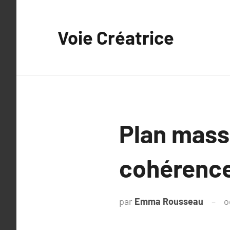
Aller
au
Voie Créatrice
contenu
Plan masse
cohérence
par
Emma Rousseau
o