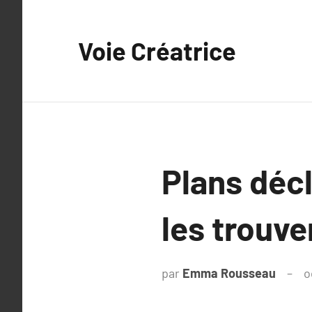
Aller
au
Voie Créatrice
contenu
Plans décl
les trouve
par
Emma Rousseau
o