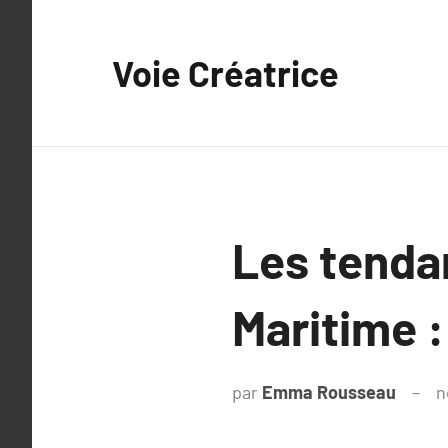
Aller
au
Voie Créatrice
contenu
Les tenda
Maritime :
par
Emma Rousseau
n