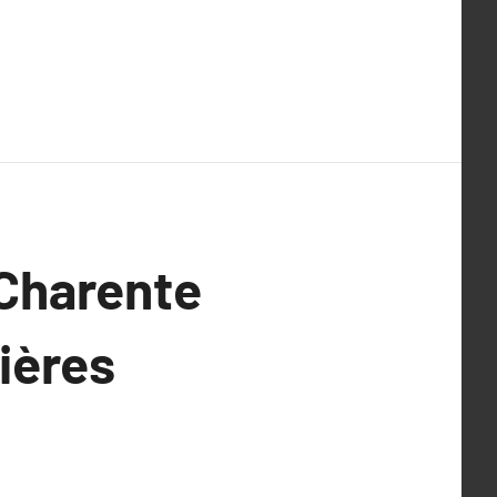
 Charente
nières