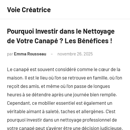
Aller
Voie Créatrice
au
contenu
Pourquoi Investir dans le Nettoyage
de Votre Canapé ? Les Bénéfices !
par
Emma Rousseau
novembre 26, 2025
Aucun
commentaire
Le canapé est souvent considéré comme le cœur de la
maison. Il est le lieu où l’on se retrouve en famille, où l’on
reçoit des amis, et même où l’on passe de longues
heures à se détendre après une journée bien remplie.
Cependant, ce mobilier essentiel est également un
véritable aimant à saleté, taches et allergènes. C’est
pourquoi investir dans un nettoyage professionnel de
votre canapé peut s’avérer être une décision judicieuse.