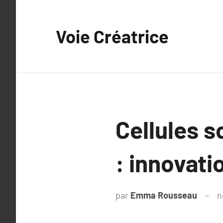
Aller
au
Voie Créatrice
contenu
Cellules s
: innovati
par
Emma Rousseau
n