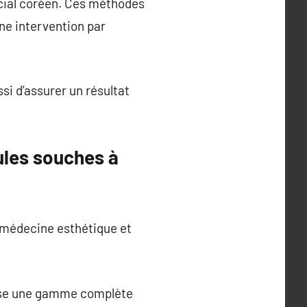
acial coréen. Ces méthodes
une intervention par
i d’assurer un résultat
lules souches à
n médecine esthétique et
ose une gamme complète