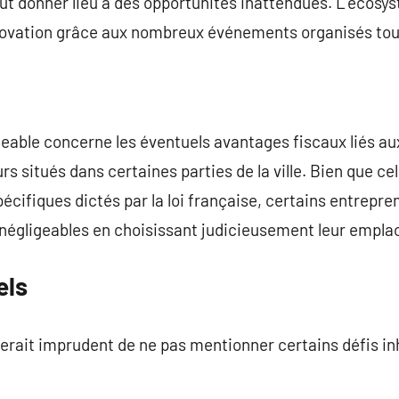
eut donner lieu à des opportunités inattendues. L’écos
ovation grâce aux nombreux événements organisés tout 
geable concerne les éventuels avantages fiscaux liés 
s situés dans certaines parties de la ville. Bien que ce
pécifiques dictés par la loi française, certains entrepr
 négligeables en choisissant judicieusement leur empl
els
serait imprudent de ne pas mentionner certains défis inh