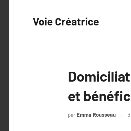
Aller
au
Voie Créatrice
contenu
Domiciliat
et bénéfi
par
Emma Rousseau
d