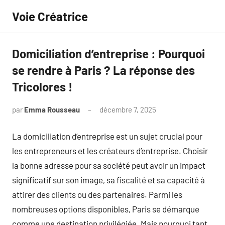
Aller
Voie Créatrice
au
contenu
Domiciliation d’entreprise : Pourquoi
se rendre à Paris ? La réponse des
Tricolores !
par
Emma Rousseau
décembre 7, 2025
Aucun
commentaire
La domiciliation d’entreprise est un sujet crucial pour
les entrepreneurs et les créateurs d’entreprise. Choisir
la bonne adresse pour sa société peut avoir un impact
significatif sur son image, sa fiscalité et sa capacité à
attirer des clients ou des partenaires. Parmi les
nombreuses options disponibles, Paris se démarque
comme une destination privilégiée. Mais pourquoi tant