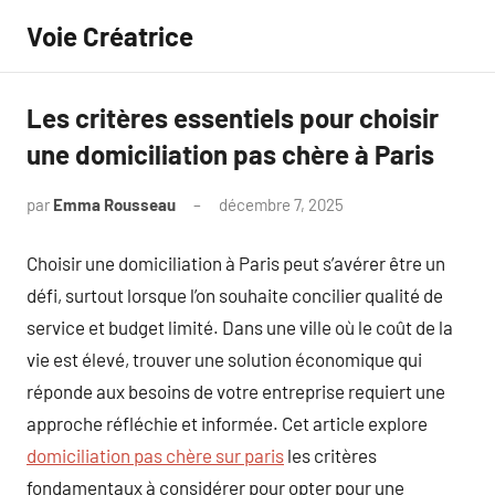
Aller
Voie Créatrice
au
contenu
Les critères essentiels pour choisir
une domiciliation pas chère à Paris
par
Emma Rousseau
décembre 7, 2025
Aucun
commentaire
Choisir une domiciliation à Paris peut s’avérer être un
défi, surtout lorsque l’on souhaite concilier qualité de
service et budget limité. Dans une ville où le coût de la
vie est élevé, trouver une solution économique qui
réponde aux besoins de votre entreprise requiert une
approche réfléchie et informée. Cet article explore
domiciliation pas chère sur paris
les critères
fondamentaux à considérer pour opter pour une