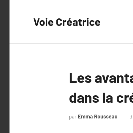
Aller
au
Voie Créatrice
contenu
Les avanta
dans la cr
par
Emma Rousseau
d