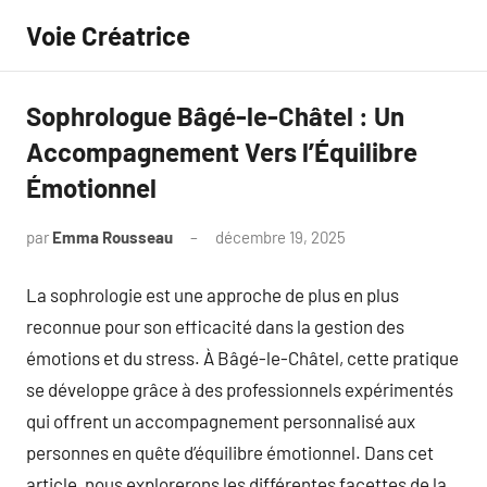
Aller
Voie Créatrice
au
contenu
Sophrologue Bâgé-le-Châtel : Un
Accompagnement Vers l’Équilibre
Émotionnel
par
Emma Rousseau
décembre 19, 2025
Aucun
commentaire
La sophrologie est une approche de plus en plus
reconnue pour son efficacité dans la gestion des
émotions et du stress. À Bâgé-le-Châtel, cette pratique
se développe grâce à des professionnels expérimentés
qui offrent un accompagnement personnalisé aux
personnes en quête d’équilibre émotionnel. Dans cet
article, nous explorerons les différentes facettes de la