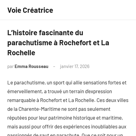
Aller
Voie Créatrice
au
contenu
L’histoire fascinante du
parachutisme à Rochefort et La
Rochelle
par
Emma Rousseau
janvier 17, 2026
Aucun
commentaire
Le parachutisme, un sport qui allie sensations fortes et
émerveillement, a trouvé un terrain d’expression
remarquable à Rochefort et La Rochelle. Ces deux villes
de la Charente-Maritime ne sont pas seulement
réputées pour leur patrimoine historique et maritime,
mais aussi pour offrir des expériences inoubliables aux
passionnés de saut en parachute. Que ce soit pour un