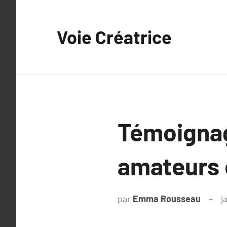
Aller
au
Voie Créatrice
contenu
Témoignag
amateurs 
par
Emma Rousseau
j