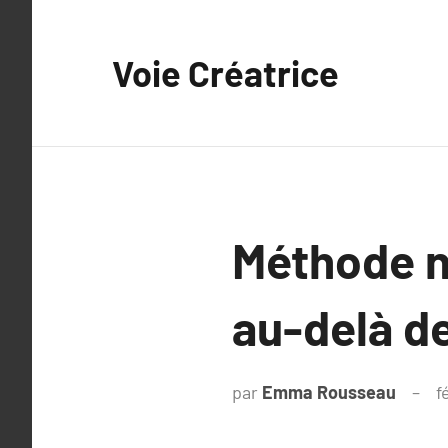
Aller
au
Voie Créatrice
contenu
Méthode nu
au-delà d
par
Emma Rousseau
f