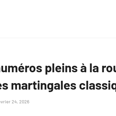
méros pleins à la rou
es martingales classi
évrier 24, 2026
Aucun
commentaire