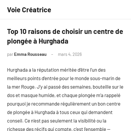
Aller
Voie Créatrice
au
contenu
Top 10 raisons de choisir un centre de
plongée à Hurghada
par
Emma Rousseau
mars 4, 2026
Aucun
commentaire
Hurghada a la réputation méritée d’être l’un des
meilleurs points d’entrée pour le monde sous-marin de
la mer Rouge. J’y ai passé des semaines, bouteille sur le
dos et masque humide, et chaque plongée m’a rappelé
pourquoi je recommande régulièrement un bon centre
de plongée à Hurghada à tous ceux qui demandent
conseil. Ce n’est pas seulement la visibilité ou la
richesse des récifs qui compte, c’est l’ensemble —