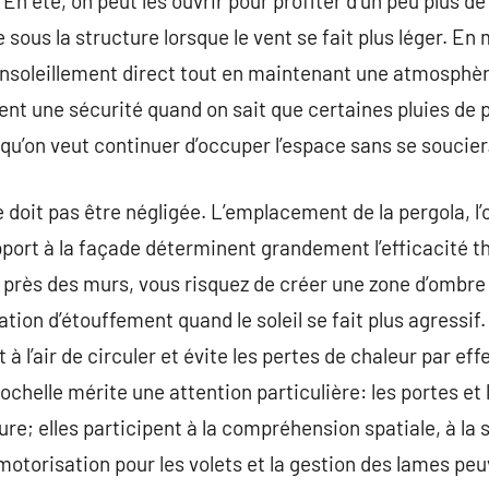
En été, on peut les ouvrir pour profiter d’un peu plus de
 sous la structure lorsque le vent se fait plus léger. En 
l’ensoleillement direct tout en maintenant une atmosphèr
rtent une sécurité quand on sait que certaines pluies de
 qu’on veut continuer d’occuper l’espace sans se soucier
doit pas être négligée. L’emplacement de la pergola, l’
apport à la façade déterminent grandement l’efficacité t
p près des murs, vous risquez de créer une zone d’ombre
ion d’étouffement quand le soleil se fait plus agressif
à l’air de circuler et évite les pertes de chaleur par eff
ochelle mérite une attention particulière: les portes et 
re; elles participent à la compréhension spatiale, à la s
motorisation pour les volets et la gestion des lames peu