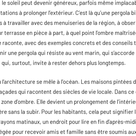
 le soleil peut devenir généreux, parfois même implacabl
ations à prolonger l’extérieur. C’est là qu’une pergola 
s à travailler avec des menuiseries de la région, à obs
r terrasse en pièce à part, à quel point l’ombre maîtri
le raconte, avec des exemples concrets et des conseils 
tenir une pergola qui résiste au vent marin, qui s’accord
qui, surtout, invite à rester dehors plus longtemps.
ù l’architecture se mêle à l’océan. Les maisons pintées d
 façades qui racontent des siècles de vie locale. Dans ce 
zone d’ombre. Elle devient un prolongement de l’intérieu
e sans la subir. Pour les habitants, cela peut signifier l
 rayons matinaux, un endroit pour lire en fin d’après-mid
égée pour recevoir amis et famille sans être soumis au