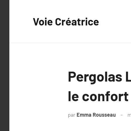
Aller
au
Voie Créatrice
contenu
Pergolas L
le confort
par
Emma Rousseau
m