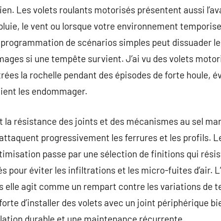
ien. Les volets roulants motorisés présentent aussi l’a
luie, le vent ou lorsque votre environnement temporis
 programmation de scénarios simples peut dissuader les
mages si une tempête survient. J’ai vu des volets motor
rées la rochelle pendant des épisodes de forte houle, év
raient les endommager.
t la résistance des joints et des mécanismes au sel marin
ttaquent progressivement les ferrures et les profils. 
imisation passe par une sélection de finitions qui résist
 pour éviter les infiltrations et les micro-fuites d’air. 
s elle agit comme un rempart contre les variations de t
orte d’installer des volets avec un joint périphérique bi
llation durable et une maintenance récurrente.