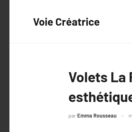
Aller
au
Voie Créatrice
contenu
Volets La 
esthétiqu
par
Emma Rousseau
m