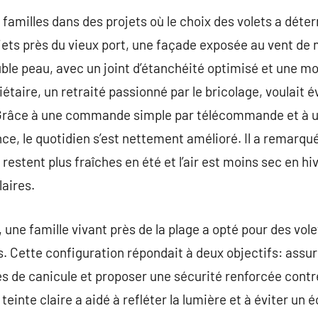
familles dans des projets où le choix des volets a déter
ojets près du vieux port, une façade exposée au vent de 
le peau, avec un joint d’étanchéité optimisé et une mo
iétaire, un retraité passionné par le bricolage, voulait 
 Grâce à une commande simple par télécommande et à u
ance, le quotidien s’est nettement amélioré. Il a remarqu
estent plus fraîches en été et l’air est moins sec en hive
laires.
 une famille vivant près de la plage a opté pour des vol
. Cette configuration répondait à deux objectifs: assur
es de canicule et proposer une sécurité renforcée contr
a teinte claire a aidé à refléter la lumière et à éviter u