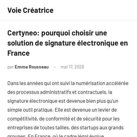
Aller
Voie Créatrice
au
contenu
Certyneo: pourquoi choisir une
solution de signature électronique en
France
par
Emma Rousseau
mai 17, 2026
Aucun
commentaire
Dans les années qui ont suivi la numérisation accélérée
des processus administratifs et contractuels, la
signature électronique est devenue bien plus qu’un
simple outil pratique. Elle est devenue un levier de
compétitivité, de conformité et de sécurité pour les
entreprises de toutes tailles, des startups aux grands
groupes. En France, où le cadre légal évolue