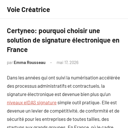
Aller
Voie Créatrice
au
contenu
Certyneo: pourquoi choisir une
solution de signature électronique en
France
par
Emma Rousseau
mai 17, 2026
Aucun
commentaire
Dans les années qui ont suivi la numérisation accélérée
des processus administratifs et contractuels, la
signature électronique est devenue bien plus qu’un
niveaux eIDAS signature
simple outil pratique. Elle est
devenue un levier de compétitivité, de conformité et de
sécurité pour les entreprises de toutes tailles, des
startups aux grands groupes. En France, où le cadre