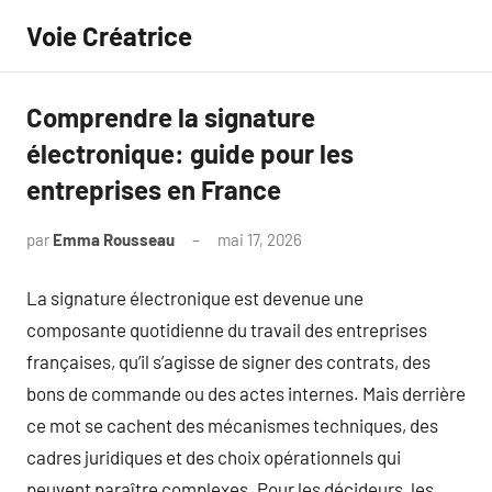
Aller
Voie Créatrice
au
contenu
Comprendre la signature
électronique: guide pour les
entreprises en France
par
Emma Rousseau
mai 17, 2026
Aucun
commentaire
La signature électronique est devenue une
composante quotidienne du travail des entreprises
françaises, qu’il s’agisse de signer des contrats, des
bons de commande ou des actes internes. Mais derrière
ce mot se cachent des mécanismes techniques, des
cadres juridiques et des choix opérationnels qui
peuvent paraître complexes. Pour les décideurs, les