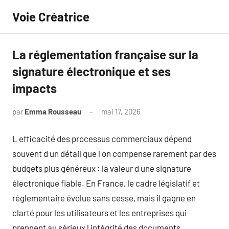
Aller
Voie Créatrice
au
contenu
La réglementation française sur la
signature électronique et ses
impacts
par
Emma Rousseau
mai 17, 2026
Aucun
commentaire
L efficacité des processus commerciaux dépend
souvent d un détail que l on compense rarement par des
budgets plus généreux : la valeur d une signature
électronique fiable. En France, le cadre législatif et
réglementaire évolue sans cesse, mais il gagne en
clarté pour les utilisateurs et les entreprises qui
prennent au sérieux l intégrité des documents