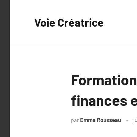
Aller
au
Voie Créatrice
contenu
Formation
finances 
par
Emma Rousseau
j