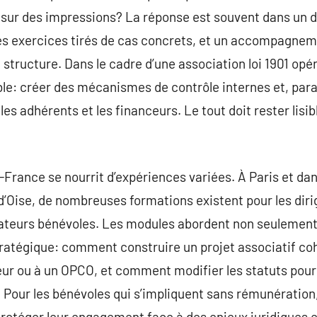
 sur des impressions? La réponse est souvent dans un d
 des exercices tirés de cas concrets, et un accompagne
 structure. Dans le cadre d’une association loi 1901 opé
uble: créer des mécanismes de contrôle internes et, para
es adhérents et les financeurs. Le tout doit rester lisib
de-France se nourrit d’expériences variées. À Paris et d
’Oise, de nombreuses formations existent pour les dirig
rateurs bénévoles. Les modules abordent non seulement 
tratégique: comment construire un projet associatif c
lleur ou à un OPCO, et comment modifier les statuts pou
 Pour les bénévoles qui s’impliquent sans rémunératio
rotéger leur engagement face à des enjeux juridiques e