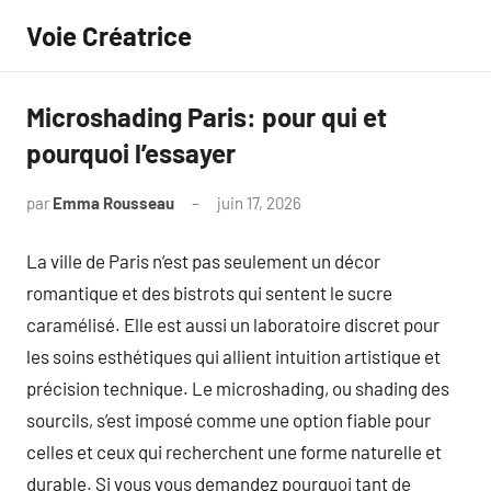
Aller
Voie Créatrice
au
contenu
Microshading Paris: pour qui et
pourquoi l’essayer
par
Emma Rousseau
juin 17, 2026
Aucun
commentaire
La ville de Paris n’est pas seulement un décor
romantique et des bistrots qui sentent le sucre
caramélisé. Elle est aussi un laboratoire discret pour
les soins esthétiques qui allient intuition artistique et
précision technique. Le microshading, ou shading des
sourcils, s’est imposé comme une option fiable pour
celles et ceux qui recherchent une forme naturelle et
durable. Si vous vous demandez pourquoi tant de