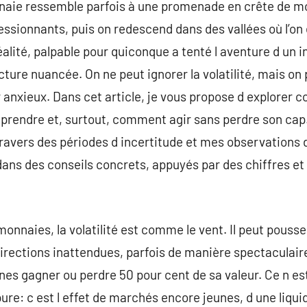
nnaie ressemble parfois à une promenade en crête de 
sionnants, puis on redescend dans des vallées où l’on 
alité, palpable pour quiconque a tenté l aventure d un 
ture nuancée. On ne peut ignorer la volatilité, mais on 
anxieux. Dans cet article, je vous propose d explorer 
mprendre et, surtout, comment agir sans perdre son ca
travers des périodes d incertitude et mes observations d
ns des conseils concrets, appuyés par des chiffres et 
nnaies, la volatilité est comme le vent. Il peut pousser
rections inattendues, parfois de manière spectaculaire
es gagner ou perdre 50 pour cent de sa valeur. Ce n es
pure: c est l effet de marchés encore jeunes, d une liqui