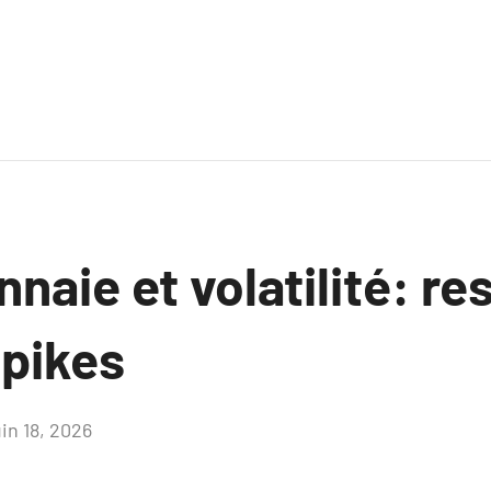
aie et volatilité: res
spikes
uin 18, 2026
Aucun
commentaire