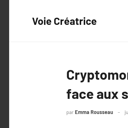
Aller
au
Voie Créatrice
contenu
Cryptomonn
face aux 
par
Emma Rousseau
j