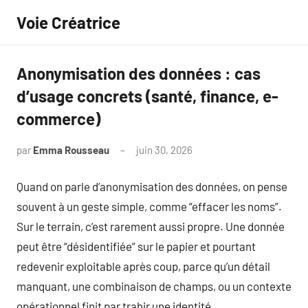
Aller
Voie Créatrice
au
contenu
Anonymisation des données : cas
d’usage concrets (santé, finance, e-
commerce)
par
Emma Rousseau
juin 30, 2026
Aucun
commentaire
Quand on parle d’anonymisation des données, on pense
souvent à un geste simple, comme “effacer les noms”.
Sur le terrain, c’est rarement aussi propre. Une donnée
peut être “désidentifiée” sur le papier et pourtant
redevenir exploitable après coup, parce qu’un détail
manquant, une combinaison de champs, ou un contexte
opérationnel finit par trahir une identité.