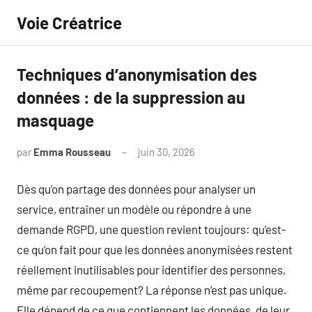
Aller
Voie Créatrice
au
contenu
Techniques d’anonymisation des
données : de la suppression au
masquage
par
Emma Rousseau
juin 30, 2026
Aucun
commentaire
Dès qu’on partage des données pour analyser un
service, entraîner un modèle ou répondre à une
demande RGPD, une question revient toujours: qu’est-
ce qu’on fait pour que les données anonymisées restent
réellement inutilisables pour identifier des personnes,
même par recoupement? La réponse n’est pas unique.
Elle dépend de ce que contiennent les données, de leur