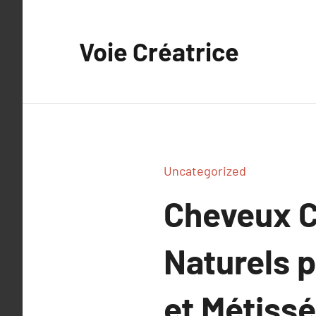
Aller
au
Voie Créatrice
contenu
Uncategorized
Cheveux C
Naturels 
et Métiss