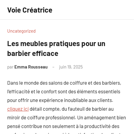
Aller
Voie Créatrice
au
contenu
Uncategorized
Les meubles pratiques pour un
barbier efficace
par
Emma Rousseau
juin 19, 2025
Aucun
commentaire
Dans le monde des salons de coiffure et des barbiers,
l’efficacité et le confort sont des éléments essentiels
pour offrir une expérience inoubliable aux clients.
cliquez ici
détail compte, du fauteuil de barbier au
miroir de coiffure professionnel. Un aménagement bien
pensé contribue non seulement à la productivité des