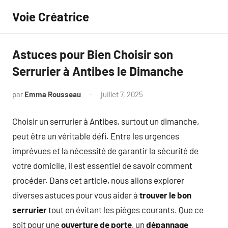
Aller
Voie Créatrice
au
contenu
Astuces pour Bien Choisir son
Serrurier à Antibes le Dimanche
par
Emma Rousseau
juillet 7, 2025
Aucun
commentaire
Choisir un serrurier à Antibes, surtout un dimanche,
peut être un véritable défi. Entre les urgences
imprévues et la nécessité de garantir la sécurité de
votre domicile, il est essentiel de savoir comment
procéder. Dans cet article, nous allons explorer
diverses astuces pour vous aider à
trouver le bon
serrurier
tout en évitant les pièges courants. Que ce
soit pour une
ouverture de porte
, un
dépannage