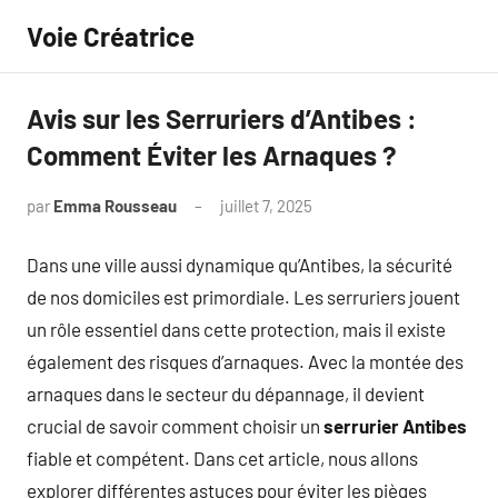
Aller
Voie Créatrice
au
contenu
Avis sur les Serruriers d’Antibes :
Comment Éviter les Arnaques ?
par
Emma Rousseau
juillet 7, 2025
Aucun
commentaire
Dans une ville aussi dynamique qu’Antibes, la sécurité
de nos domiciles est primordiale. Les serruriers jouent
un rôle essentiel dans cette protection, mais il existe
également des risques d’arnaques. Avec la montée des
arnaques dans le secteur du dépannage, il devient
crucial de savoir comment choisir un
serrurier Antibes
fiable et compétent. Dans cet article, nous allons
explorer différentes astuces pour éviter les pièges